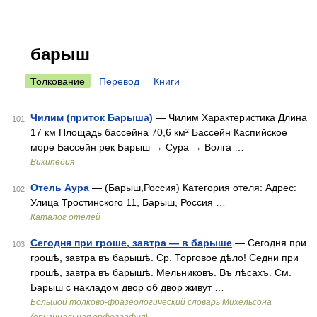
барыш
Толкование
Перевод
Книги
Чилим (приток Барыша)
— Чилим Характеристика Длина
101
17 км Площадь бассейна 70,6 км² Бассейн Каспийское
море Бассейн рек Барыш → Сура → Волга …
Википедия
Отель Аура
— (Барыш,Россия) Категория отеля: Адрес:
102
Улица Тростинского 11, Барыш, Россия …
Каталог отелей
Сегодня при гроше, завтра — в барыше
— Сегодня при
103
грошѣ, завтра въ барышѣ. Ср. Торговое дѣло! Седни при
грошѣ, завтра въ барышѣ. Мельниковъ. Въ лѣсахъ. См.
Барыш с накладом двор об двор живут …
Большой толково-фразеологический словарь Михельсона