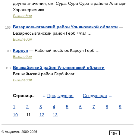
другие значения, см. Сура. Сура Сура в районе Алатыря
Характеристика …
Википедия
Базарносызганский район Ульяновской области
—
108
Базарносызганский район Герб Флаг …
Википедия
Карсун
— Рабочий посёлок Карсун Герб …
109
Википедия
Вешкаймский район Ульяновской области
—
110
Вешкаймский район Герб Флаг …
Википедия
Страницы
←
Предыдущая
Следующая
→
1
2
3
4
5
6
7
8
9
10
11
12
13
© Академик, 2000-2026
18+