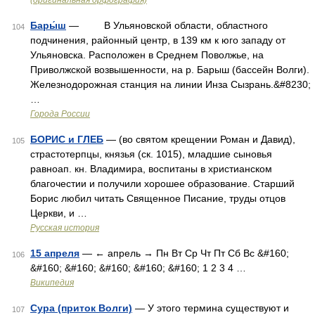
(оригинальная орфография)
Бары́ш
— В Ульяновской области, областного
104
подчинения, районный центр, в 139 км к юго западу от
Ульяновска. Расположен в Среднем Поволжье, на
Приволжской возвышенности, на р. Барыш (бассейн Волги).
Железнодорожная станция на линии Инза Сызрань.&#8230;
…
Города России
БОРИС и ГЛЕБ
— (во святом крещении Роман и Давид),
105
страстотерпцы, князья (ск. 1015), младшие сыновья
равноап. кн. Владимира, воспитаны в христианском
благочестии и получили хорошее образование. Старший
Борис любил читать Священное Писание, труды отцов
Церкви, и …
Русская история
15 апреля
— ← апрель → Пн Вт Ср Чт Пт Сб Вс &#160;
106
&#160; &#160; &#160; &#160; &#160; 1 2 3 4 …
Википедия
Сура (приток Волги)
— У этого термина существуют и
107